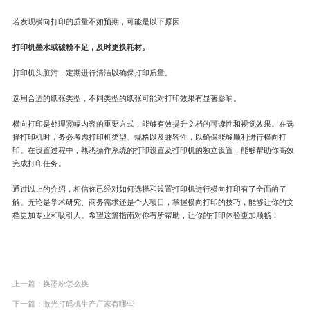
若发现横向打印的质量不如预期，可能是以下原因
打印机墨水或碳粉不足，及时更换耗材。
打印机头脏污，定期进行清洁以确保打印质量。
选用合适的纸张类型，不同类型的纸张可能对打印效果有显著影响。
横向打印是处理宽幅内容的重要方式，能够有效提升文档的可读性和视觉效果。在选
择打印机时，务必考虑打印机类型、规格以及兼容性，以确保能够顺利进行横向打
印。在设置过程中，熟悉操作系统的打印设置及打印机的独立设置，能够帮助你高效
完成打印任务。
通过以上的介绍，相信你已经对如何选择和设置打印机进行横向打印有了全面的了
解。无论是学术研究、商务需求还是个人项目，掌握横向打印的技巧，能够让你的文
档更加专业和吸引人。希望这篇指南对你有所帮助，让你的打印体验更加顺畅！
上一篇：
换墨粉怎么换
下一篇：
激光打码机生产厂家有哪些