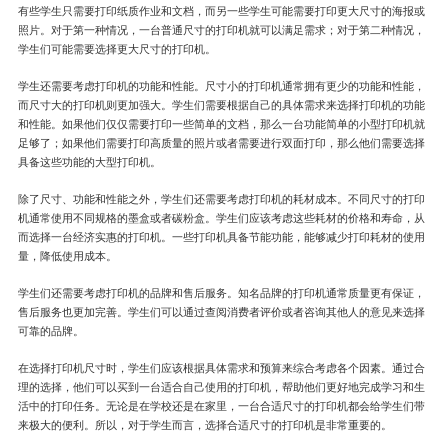
有些学生只需要打印纸质作业和文档，而另一些学生可能需要打印更大尺寸的海报或
照片。对于第一种情况，一台普通尺寸的打印机就可以满足需求；对于第二种情况，
学生们可能需要选择更大尺寸的打印机。
学生还需要考虑打印机的功能和性能。尺寸小的打印机通常拥有更少的功能和性能，
而尺寸大的打印机则更加强大。学生们需要根据自己的具体需求来选择打印机的功能
和性能。如果他们仅仅需要打印一些简单的文档，那么一台功能简单的小型打印机就
足够了；如果他们需要打印高质量的照片或者需要进行双面打印，那么他们需要选择
具备这些功能的大型打印机。
除了尺寸、功能和性能之外，学生们还需要考虑打印机的耗材成本。不同尺寸的打印
机通常使用不同规格的墨盒或者碳粉盒。学生们应该考虑这些耗材的价格和寿命，从
而选择一台经济实惠的打印机。一些打印机具备节能功能，能够减少打印耗材的使用
量，降低使用成本。
学生们还需要考虑打印机的品牌和售后服务。知名品牌的打印机通常质量更有保证，
售后服务也更加完善。学生们可以通过查阅消费者评价或者咨询其他人的意见来选择
可靠的品牌。
在选择打印机尺寸时，学生们应该根据具体需求和预算来综合考虑各个因素。通过合
理的选择，他们可以买到一台适合自己使用的打印机，帮助他们更好地完成学习和生
活中的打印任务。无论是在学校还是在家里，一台合适尺寸的打印机都会给学生们带
来极大的便利。所以，对于学生而言，选择合适尺寸的打印机是非常重要的。