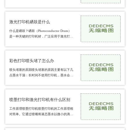
打印机主要分为以下几种喷墨打印机：适合打
印照片和高质量彩色文档，价格相对较低，但
耗
激光打印机硒鼓是什么
什么是硒鼓？硒鼓（Photoconductor Drum）
是一种关键的打印耗材，广泛应用于激光打印
机和复合机中。它的主要功能是将打印机发送
的电子图像转换为实际的打印图像。硒鼓通常
由一种光敏
彩色打印喷头堵了怎么办
喷头堵塞的原因喷头堵塞的原因主要有以下几
点墨水干涸：长时间不使用打印机，墨水会在
喷头内干涸，形成堵塞。低质量墨水：使用劣
质或不兼容的墨水，可能导致喷头内部残留物
增
喷墨打印和激光打印机有什么区别
工作原理喷墨打印机喷墨打印机的工作原理相
对简单。它通过喷嘴将液态墨水以微小的滴状
喷射到打印纸上。喷嘴的数量和精密度会直接
影响打印质量。喷墨打印机通常使用四种基本